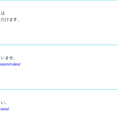
くは
ただけます。
さいませ。
sion/rules/
さい。
cess/