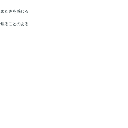
後めたさを感じる
で焦ることのある
て