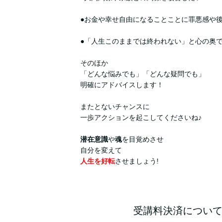
●お金や幸せ自由になることことに罪悪感や
●「人生このままでは終われない」と心の奥
そのほか
「どんな悩みでも」「どんな疑問でも」
明確にアドバイスします！
またとないチャンスに
一歩アクションを起こしてくださいね♪
潜在意識
や
魂
を目覚めさせ
自分を変えて
人生を好転
させましょう!
受講料決済につい